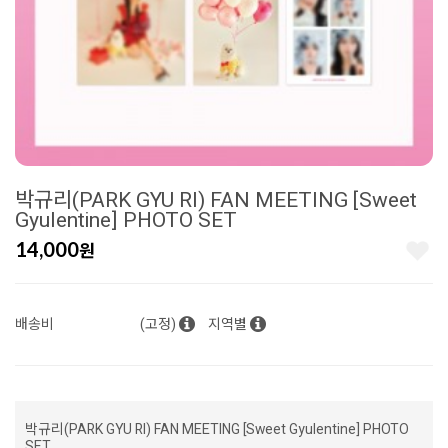
박규리(PARK GYU RI) FAN MEETING [Sweet
Gyulentine] PHOTO SET
14,000
원
배송비
(고정)
지역별
박규리(PARK GYU RI) FAN MEETING [Sweet Gyulentine] PHOTO
SET