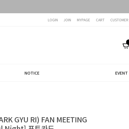
LOGIN
JOIN
MYPAGE
CART
CUSTOMER
NOTICE
EVENT
RK GYU RI) FAN MEETING
ul Night] 포토카드