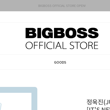
BIGBOSS OFFICIAL STORE OPEN!
GOODS
정욱진(JU
[IT'S N