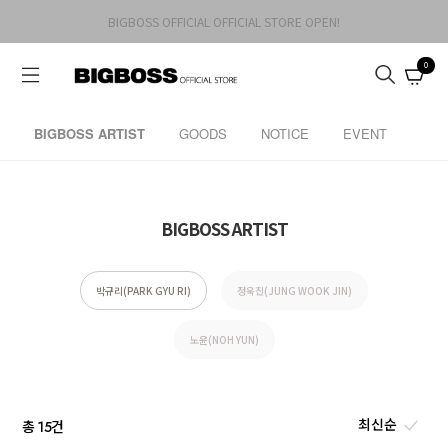
BIGBOSS OFFICIAL OFFICIAL STORE OPEN!
0
BIGBOSS ARTIST
GOODS
NOTICE
EVENT
BIGBOSS ARTIST
박규리(PARK GYU RI)
정욱진(JUNG WOOK JIN)
노윤(NOH YUN)
총
건
15