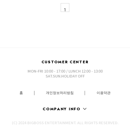
1
CUSTOMER CENTER
MON-FRI 10:00 - 17:00 / LUNCH 12:00 - 13:00
SAT.SUN.HOLIDAY OFF
홈
│
개인정보처리방침
│
이용약관
COMPANY INFO
(C) 2024 BIGBOSS ENTERTAINMENT. ALL RIGHTS RESERVED.