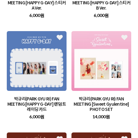
MEETING [HAPPY G-DAY] 스티커
MEETING [HAPPY G-DAY] 스티커
A Ver.
B Ver.
6,000원
6,000원
박규리(PARK GYU RI) FAN
박규리(PARK GYU RI) FAN
MEETING [HAPPY G-DAY] 랜덤 트
MEETING [Sweet Gyulentine]
레이딩 카드
PHOTO SET
6,000원
14,000원